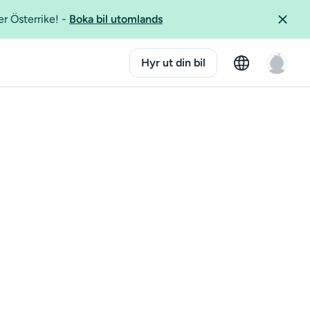
er Österrike!
-
Boka bil utomlands
Hyr ut din bil