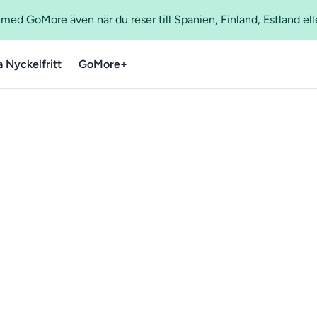
ed GoMore även när du reser till Spanien, Finland, Estland ell
a Nyckelfritt
GoMore+