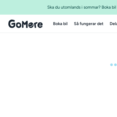
Ska du utomlands i sommar? Boka bil m
Boka bil
Så fungerar det
Del