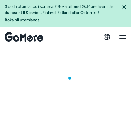
Ska du utomlands i sommar? Boka bil med GoMore även när
du reser till Spanien, Finland, Estland eller Österrike!
Boka bil utomlands