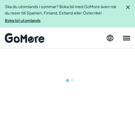
Ska du utomlands i sommar? Boka bil med GoMore även när
du reser till Spanien, Finland, Estland eller Österrike!
Boka bil utomlands