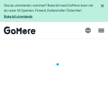
Ska du utomlands i sommar? Boka bil med GoMore även när
du reser till Spanien, Finland, Estland eller Österrike!
Boka bil utomlands