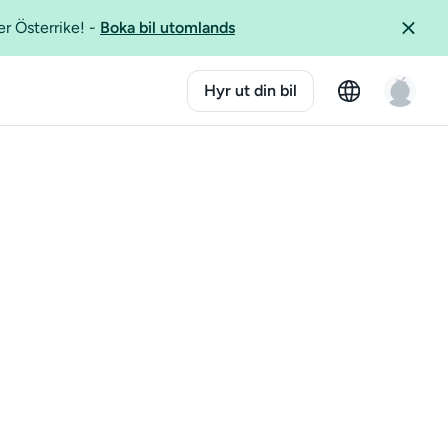
er Österrike!
-
Boka bil utomlands
Hyr ut din bil