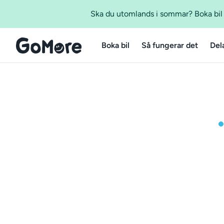
Ska du utomlands i sommar? Boka bil m
Boka bil
Så fungerar det
Del