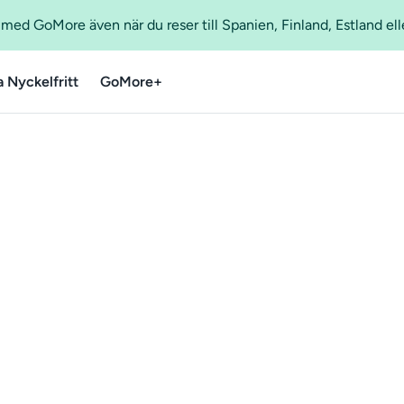
ed GoMore även när du reser till Spanien, Finland, Estland ell
a Nyckelfritt
GoMore+