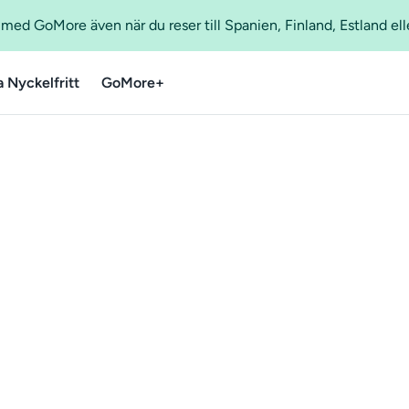
ed GoMore även när du reser till Spanien, Finland, Estland ell
a Nyckelfritt
GoMore+