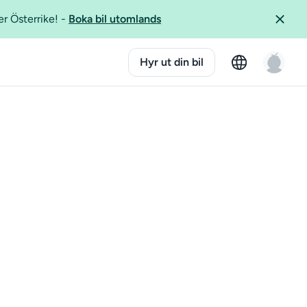
er Österrike!
-
Boka bil utomlands
Hyr ut din bil