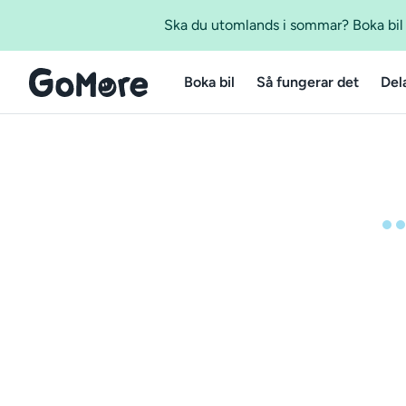
Ska du utomlands i sommar? Boka bil m
Boka bil
Så fungerar det
Del