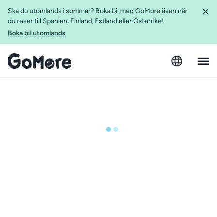
Ska du utomlands i sommar? Boka bil med GoMore även när
du reser till Spanien, Finland, Estland eller Österrike!
Boka bil utomlands