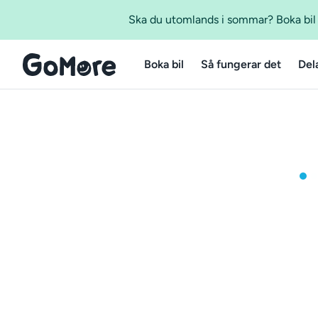
Ska du utomlands i sommar? Boka bil m
Boka bil
Så fungerar det
Del