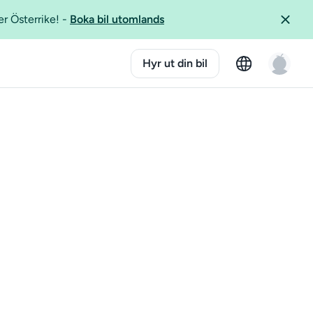
er Österrike!
-
Boka bil utomlands
Hyr ut din bil