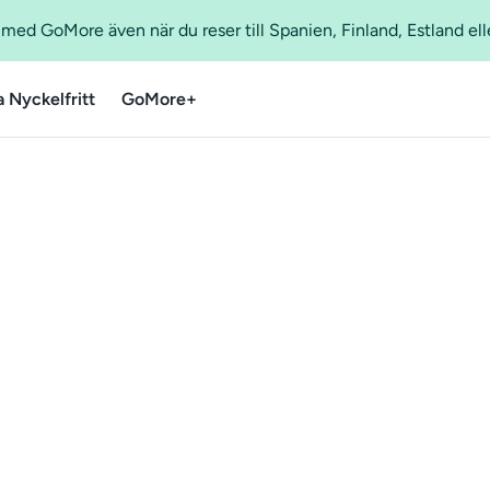
ed GoMore även när du reser till Spanien, Finland, Estland ell
a Nyckelfritt
GoMore+