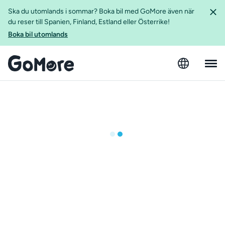
Ska du utomlands i sommar? Boka bil med GoMore även när
du reser till Spanien, Finland, Estland eller Österrike!
Boka bil utomlands