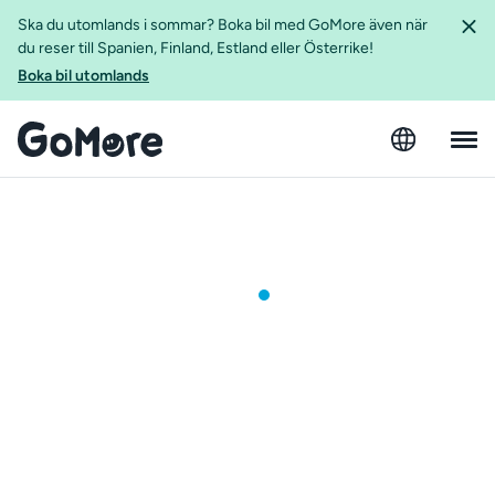
Ska du utomlands i sommar? Boka bil med GoMore även när
du reser till Spanien, Finland, Estland eller Österrike!
Boka bil utomlands