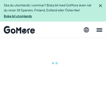
Ska du utomlands i sommar? Boka bil med GoMore även när
du reser till Spanien, Finland, Estland eller Österrike!
Boka bil utomlands