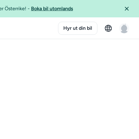
er Österrike!
-
Boka bil utomlands
Hyr ut din bil