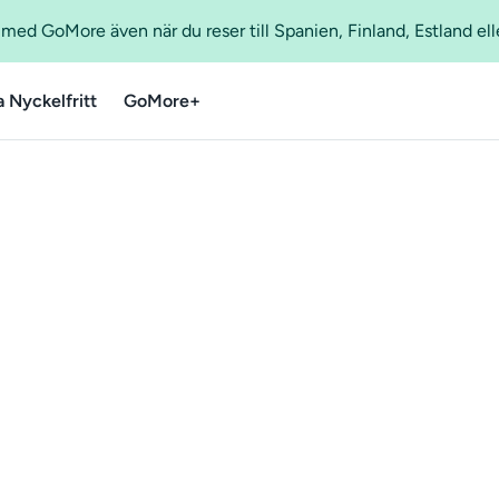
ed GoMore även när du reser till Spanien, Finland, Estland ell
a Nyckelfritt
GoMore+