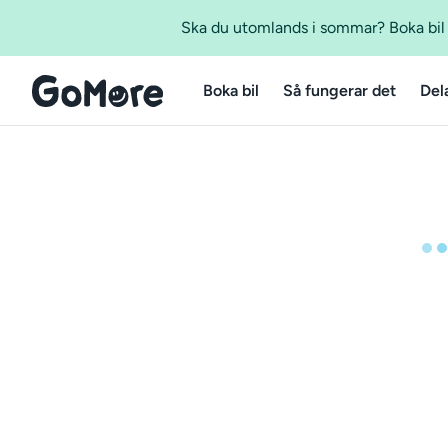
Ska du utomlands i sommar? Boka bil m
Boka bil
Så fungerar det
Del