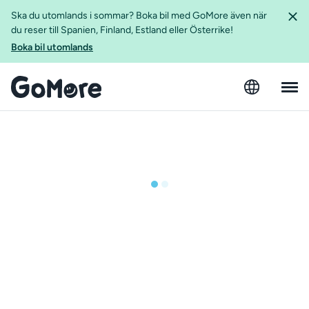
Ska du utomlands i sommar? Boka bil med GoMore även när
du reser till Spanien, Finland, Estland eller Österrike!
Boka bil utomlands