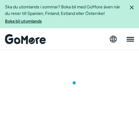
Ska du utomlands i sommar? Boka bil med GoMore även när
du reser till Spanien, Finland, Estland eller Österrike!
Boka bil utomlands