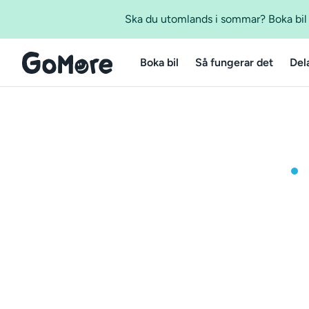
Ska du utomlands i sommar? Boka bil m
Boka bil
Så fungerar det
Del