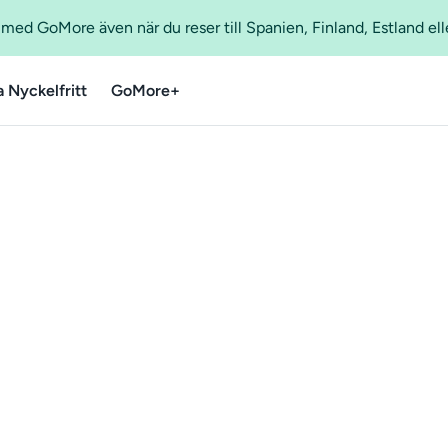
ed GoMore även när du reser till Spanien, Finland, Estland ell
a Nyckelfritt
GoMore+