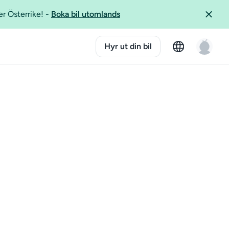
er Österrike!
-
Boka bil utomlands
Hyr ut din bil