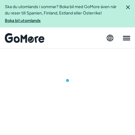
Ska du utomlands i sommar? Boka bil med GoMore även när
du reser till Spanien, Finland, Estland eller Österrike!
Boka bil utomlands