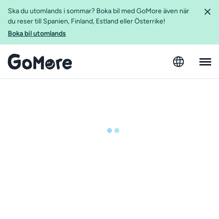
Ska du utomlands i sommar? Boka bil med GoMore även när
du reser till Spanien, Finland, Estland eller Österrike!
Boka bil utomlands