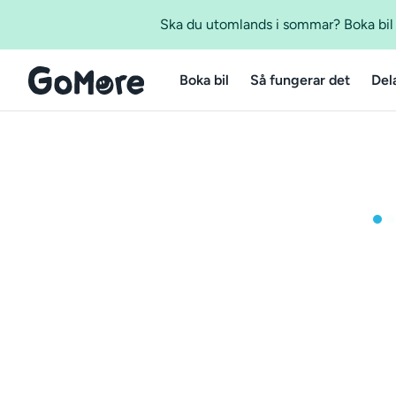
Ska du utomlands i sommar? Boka bil m
Boka bil
Så fungerar det
Del