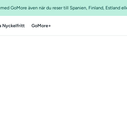
ed GoMore även när du reser till Spanien, Finland, Estland ell
a Nyckelfritt
GoMore+