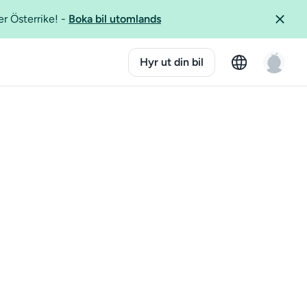
er Österrike!
-
Boka bil utomlands
Hyr ut din bil