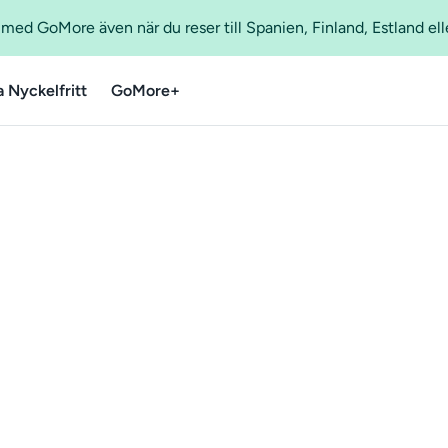
ed GoMore även när du reser till Spanien, Finland, Estland ell
a Nyckelfritt
GoMore+