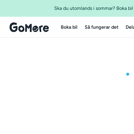
Ska du utomlands i sommar? Boka bil m
Boka bil
Så fungerar det
Del