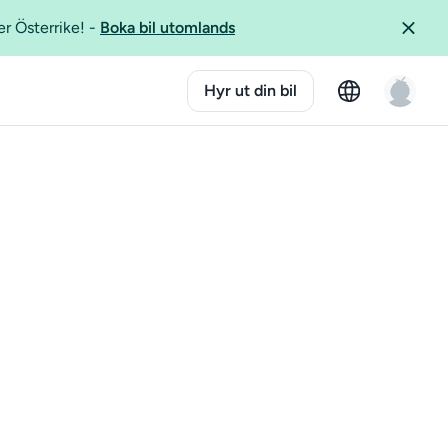
er Österrike!
-
Boka bil utomlands
Hyr ut din bil