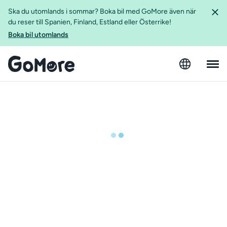
Ska du utomlands i sommar? Boka bil med GoMore även när
du reser till Spanien, Finland, Estland eller Österrike!
Boka bil utomlands