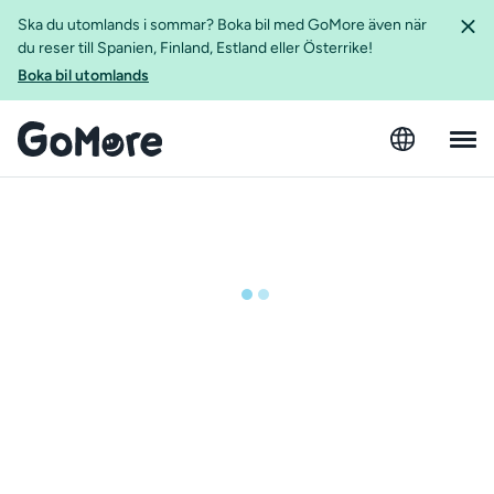
Ska du utomlands i sommar? Boka bil med GoMore även när
du reser till Spanien, Finland, Estland eller Österrike!
Boka bil utomlands