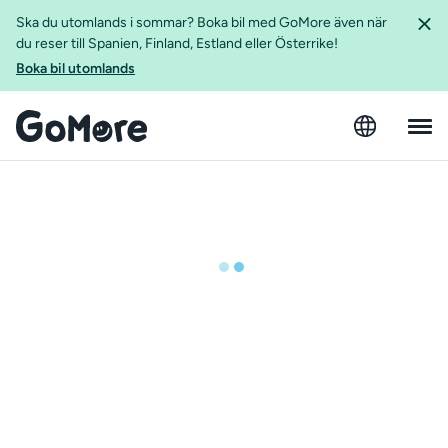
Ska du utomlands i sommar? Boka bil med GoMore även när
du reser till Spanien, Finland, Estland eller Österrike!
Boka bil utomlands