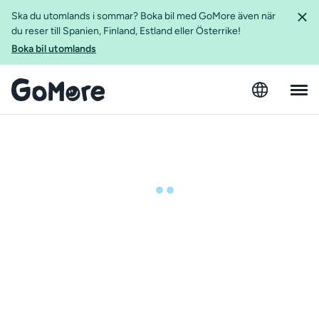
Ska du utomlands i sommar? Boka bil med GoMore även när
du reser till Spanien, Finland, Estland eller Österrike!
Boka bil utomlands