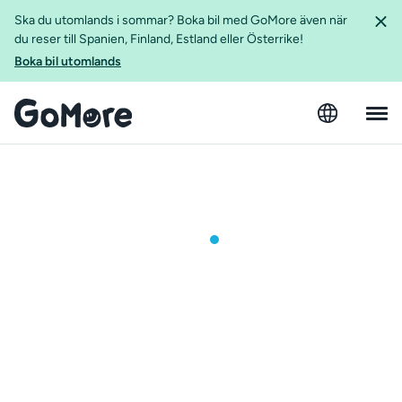
Ska du utomlands i sommar? Boka bil med GoMore även när
du reser till Spanien, Finland, Estland eller Österrike!
Boka bil utomlands