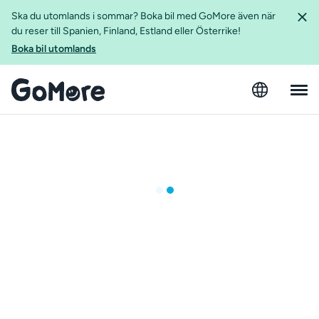
Ska du utomlands i sommar? Boka bil med GoMore även när
du reser till Spanien, Finland, Estland eller Österrike!
Boka bil utomlands