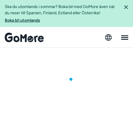
Ska du utomlands i sommar? Boka bil med GoMore även när
du reser till Spanien, Finland, Estland eller Österrike!
Boka bil utomlands