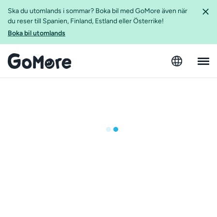
Ska du utomlands i sommar? Boka bil med GoMore även när
du reser till Spanien, Finland, Estland eller Österrike!
Boka bil utomlands