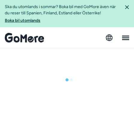
Ska du utomlands i sommar? Boka bil med GoMore även när
du reser till Spanien, Finland, Estland eller Österrike!
Boka bil utomlands