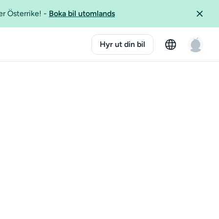
er Österrike!
-
Boka bil utomlands
Hyr ut din bil