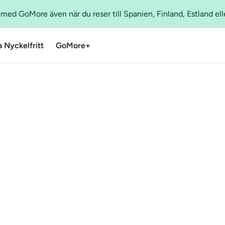
ed GoMore även när du reser till Spanien, Finland, Estland ell
a Nyckelfritt
GoMore+