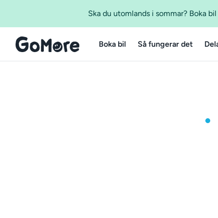
Ska du utomlands i sommar? Boka bil m
Boka bil
Så fungerar det
Del