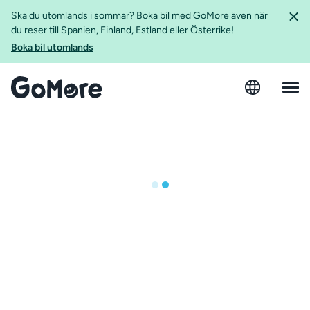
Ska du utomlands i sommar? Boka bil med GoMore även när
du reser till Spanien, Finland, Estland eller Österrike!
Boka bil utomlands