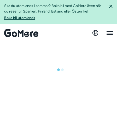
Ska du utomlands i sommar? Boka bil med GoMore även när
du reser till Spanien, Finland, Estland eller Österrike!
Boka bil utomlands