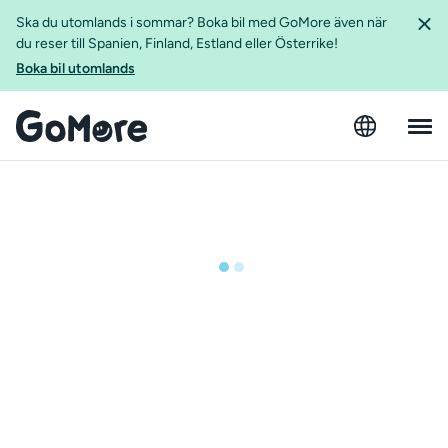
Ska du utomlands i sommar? Boka bil med GoMore även när
du reser till Spanien, Finland, Estland eller Österrike!
Boka bil utomlands