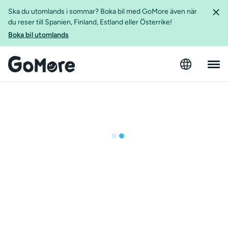
Ska du utomlands i sommar? Boka bil med GoMore även när
du reser till Spanien, Finland, Estland eller Österrike!
Boka bil utomlands