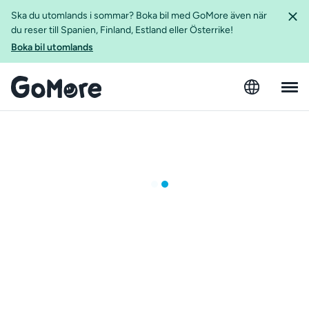
Ska du utomlands i sommar? Boka bil med GoMore även när
du reser till Spanien, Finland, Estland eller Österrike!
Boka bil utomlands