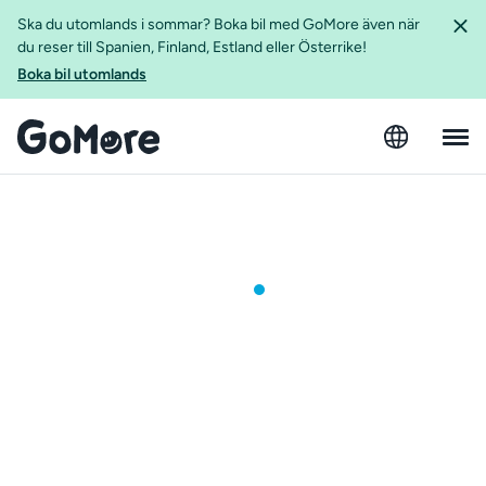
Ska du utomlands i sommar? Boka bil med GoMore även när
du reser till Spanien, Finland, Estland eller Österrike!
Boka bil utomlands