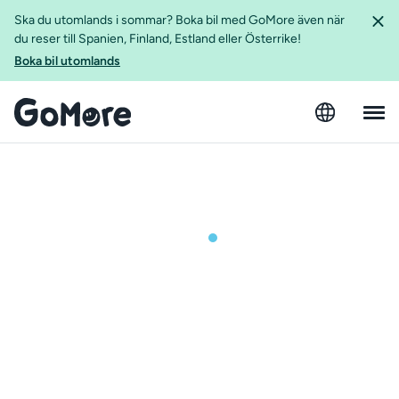
Ska du utomlands i sommar? Boka bil med GoMore även när
du reser till Spanien, Finland, Estland eller Österrike!
Boka bil utomlands