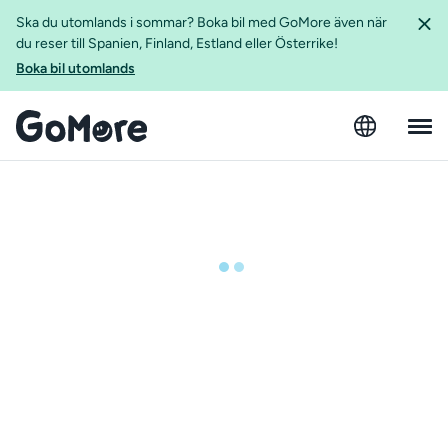
Ska du utomlands i sommar? Boka bil med GoMore även när
du reser till Spanien, Finland, Estland eller Österrike!
Boka bil utomlands