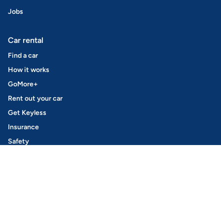
Jobs
Car rental
Find a car
How it works
GoMore+
Rent out your car
Get Keyless
Insurance
Safety
Leasing
How it works
Private leasing
Opel Leasing