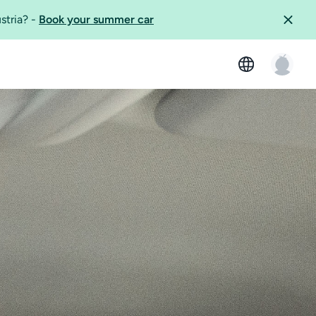
ustria?
-
Book your summer car