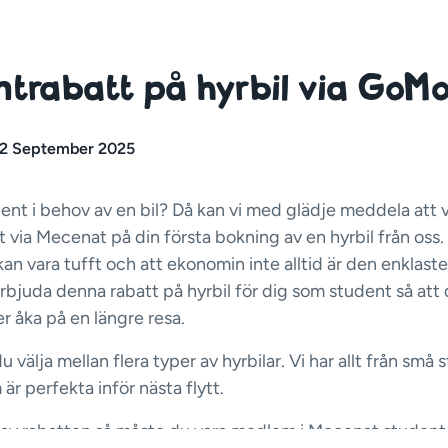
trabatt på hyrbil via GoMo
2 September 2025
ent i behov av en bil? Då kan vi med glädje meddela att 
 via Mecenat på din första bokning av en hyrbil från oss. 
kan vara tufft och att ekonomin inte alltid är den enklaste 
i erbjuda denna rabatt på hyrbil för dig som student så att
ler åka på en längre resa.
 välja mellan flera typer av hyrbilar. Vi har allt från små st
är perfekta inför nästa flytt.
l av rabatten så måste du vara medlem i Mecenat student 