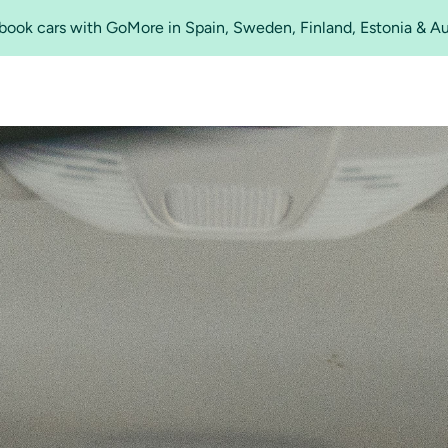
o book cars with GoMore in Spain, Sweden, Finland, Estonia & A