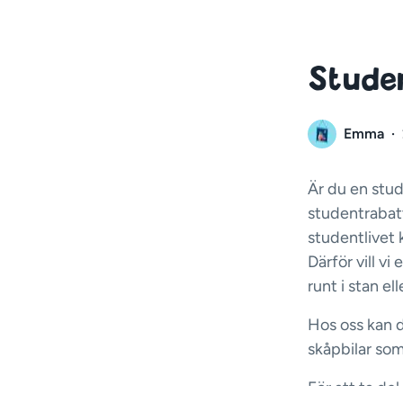
Studen
Emma
·
Är du en stud
studentrabatt
studentlivet 
Därför vill v
runt i stan el
Hos oss kan du
skåpbilar som 
För att ta de