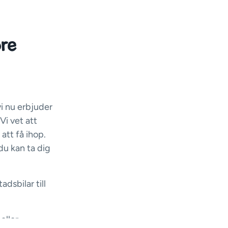
re
vi nu erbjuder
Vi vet att
att få ihop.
 du kan ta dig
adsbilar till
eller