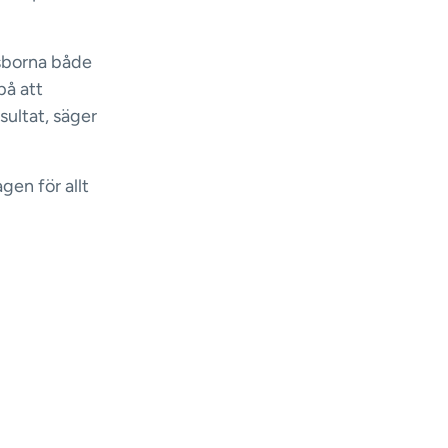
gsborna både
på att
sultat, säger
agen för allt
en ändå står
dan finns och
t kommer till
ng till följd
när de inte
 på
 bil kan
f på GoMore.