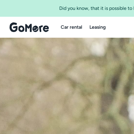
Did you know, that it is possible t
Car rental
Leasing