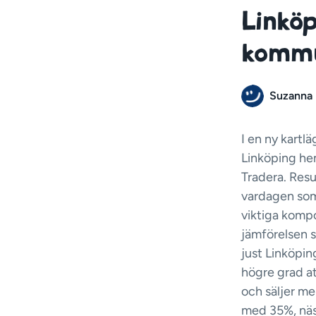
Linköp
komm
Suzanna
I en ny kartl
Linköping he
Tradera. Resul
vardagen som 
viktiga kompo
jämförelsen s
just Linköpin
högre grad at
och säljer m
med 35%, näs