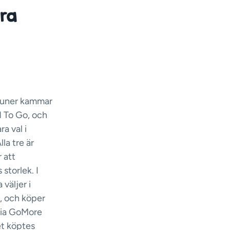
ara
mmuner kammar
d To Go, och
ra val i
la tre är
 att
storlek. I
väljer i
, och köper
via GoMore
t köptes