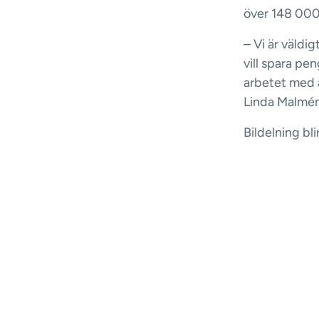
över 148 000
– Vi är väldi
vill spara pen
arbetet med a
Linda Malmén
Bildelning blir
fler och Linkö
still. Ett en
bidra till en 
– Superkul at
bildelning. Vi
av en stark ef
använder dem,
outnyttjade r
ersätta upp t