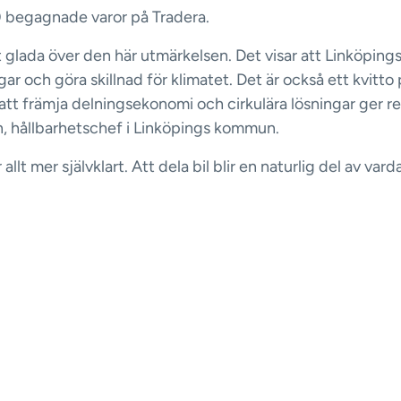
 begagnade varor på Tradera.
gt glada över den här utmärkelsen. Det visar att Linköpin
gar och göra skillnad för klimatet. Det är också ett kvitto 
tt främja delningsekonomi och cirkulära lösningar ger re
, hållbarhetschef i Linköpings kommun.
 allt mer självklart. Att dela bil blir en naturlig del av vard
ping ligger i framkant. Fler väljer att hyra ut sin bil när d
kelt sätt att både spara pengar, ta vara på resurser som re
mer hållbar framtid.
t se Linköping i toppen bland hållbara städer även när de
 har under året rullat ut våra första nyckelfria bilar i Linköpi
terfrågan. Tack vare att allt fler bilägare hyr ut sina bilar 
 tjänar de pengar på sina bilar samtidigt som vi tar vara
esurser. Det gynnar både plånbok och planet när en delad
ill 10 privatägda bilar, säger Klara Bergkvist, Sverigeche