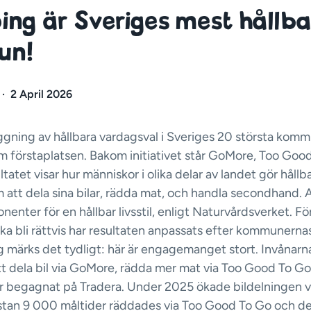
ing är Sveriges mest hållb
un!
·
2 April 2026
äggning av hållbara vardagsval i Sveriges 20 största ko
m förstaplatsen. Bakom initiativet står GoMore, Too Goo
tatet visar hur människor i olika delar av landet gör hållba
att dela sina bilar, rädda mat, och handla secondhand. Al
nenter för en hållbar livsstil, enligt Naturvårdsverket. För
ka bli rättvis har resultaten anpassats efter kommunernas 
g märks det tydligt: här är engagemanget stort. Invånarna 
t dela bil via GoMore, rädda mer mat via Too Good To Go
er begagnat på Tradera. Under 2025 ökade bildelningen 
tan 9 000 måltider räddades via Too Good To Go och de