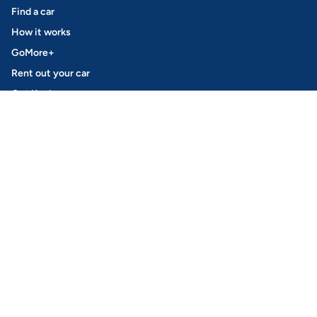
Find a car
How it works
GoMore+
Rent out your car
Get Keyless
Insurance
Safety
Leasing
How it works
Private leasing
Opel Leasing
Peugeot Leasing
Tesla Leasing
Electric and Hybrid cars