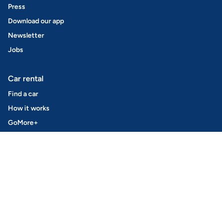
Press
Download our app
Newsletter
Jobs
Car rental
Find a car
How it works
GoMore+
Rent out your car
Get Keyless
Insurance
Safety
Leasing