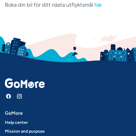
Boka din bil för ditt nästa utflyktsmål
här
GoMore
Help center
Mission and purpose