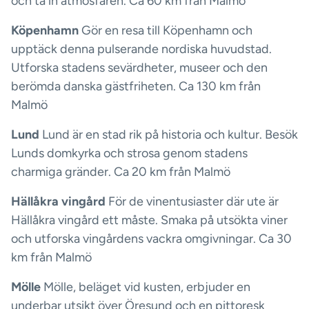
och ta in atmosfären. Ca 60 km från Malmö
Köpenhamn
Gör en resa till Köpenhamn och
upptäck denna pulserande nordiska huvudstad.
Utforska stadens sevärdheter, museer och den
berömda danska gästfriheten. Ca 130 km från
Malmö
Lund
Lund är en stad rik på historia och kultur. Besök
Lunds domkyrka och strosa genom stadens
charmiga gränder. Ca 20 km från Malmö
Hällåkra vingård
För de vinentusiaster där ute är
Hällåkra vingård ett måste. Smaka på utsökta viner
och utforska vingårdens vackra omgivningar. Ca 30
km från Malmö
Mölle
Mölle, beläget vid kusten, erbjuder en
underbar utsikt över Öresund och en pittoresk