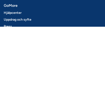
GoMore
Hjälpcenter
Uppdrag och syfte
Press
Ladda ner vår app
Nyhetsbrev
Jobb
Blogg
Biluthyrning
Boka bil
Så här fungerar det
GoMore+
Hyr ut din bil
Dela Nyckelfritt