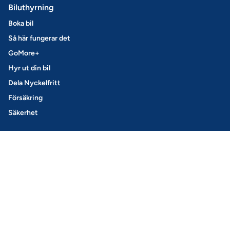
Biluthyrning
Boka bil
Så här fungerar det
GoMore+
Hyr ut din bil
Dela Nyckelfritt
Försäkring
Säkerhet
Leasing
Så fungerar det
Privatleasing
Opel Privatleasing
Peugeot Privatleasing
Leasa en Tesla