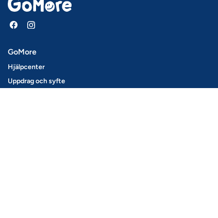
GoMore
Hjälpcenter
Uppdrag och syfte
Press
Ladda ner vår app
Nyhetsbrev
Jobb
Blogg
Biluthyrning
Boka bil
Så här fungerar det