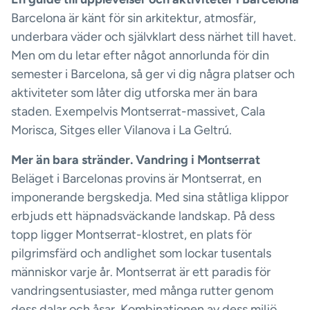
Barcelona är känt för sin arkitektur, atmosfär,
underbara väder och självklart dess närhet till havet.
Men om du letar efter något annorlunda för din
semester i Barcelona, så ger vi dig några platser och
aktiviteter som låter dig utforska mer än bara
staden. Exempelvis Montserrat-massivet, Cala
Morisca, Sitges eller Vilanova i La Geltrú.
Mer än bara stränder. Vandring i Montserrat
Beläget i Barcelonas provins är Montserrat, en
imponerande bergskedja. Med sina ståtliga klippor
erbjuds ett häpnadsväckande landskap. På dess
topp ligger Montserrat-klostret, en plats för
pilgrimsfärd och andlighet som lockar tusentals
människor varje år. Montserrat är ett paradis för
vandringsentusiaster, med många rutter genom
dess dalar och åsar. Kombinationen av dess miljö,