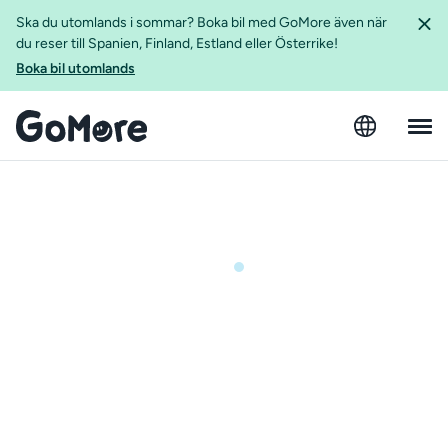
Ska du utomlands i sommar? Boka bil med GoMore även när
du reser till Spanien, Finland, Estland eller Österrike!
Boka bil utomlands