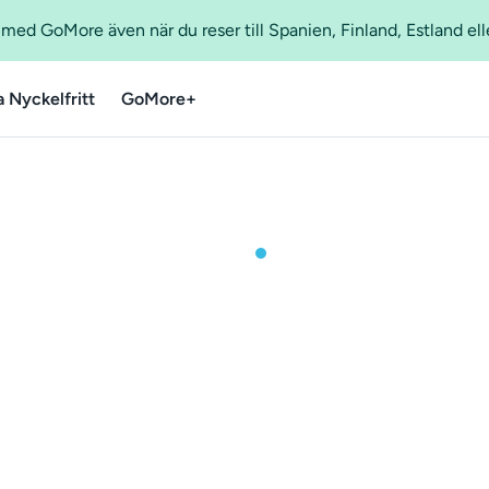
ed GoMore även när du reser till Spanien, Finland, Estland ell
a Nyckelfritt
GoMore+