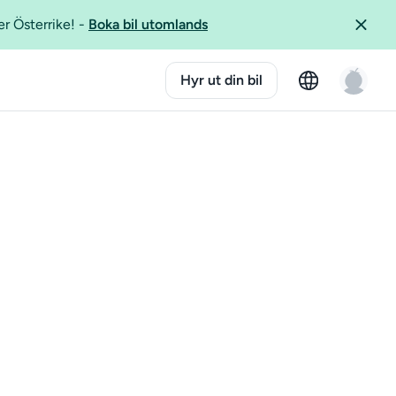
er Österrike!
-
Boka bil utomlands
Hyr ut din bil