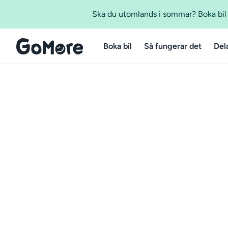
Ska du utomlands i sommar? Boka bil m
Boka bil
Så fungerar det
Del