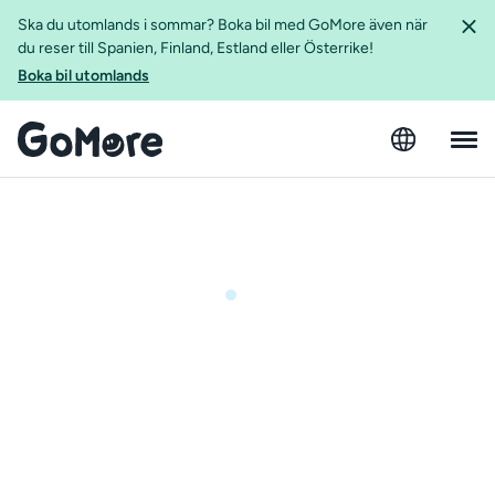
Ska du utomlands i sommar? Boka bil med GoMore även när
du reser till Spanien, Finland, Estland eller Österrike!
Boka bil utomlands