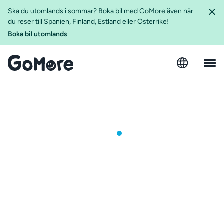
Ska du utomlands i sommar? Boka bil med GoMore även när
du reser till Spanien, Finland, Estland eller Österrike!
Boka bil utomlands