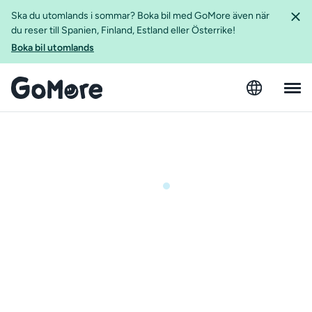
Ska du utomlands i sommar? Boka bil med GoMore även när
du reser till Spanien, Finland, Estland eller Österrike!
Boka bil utomlands